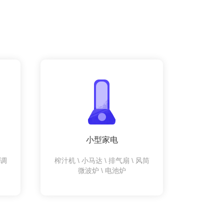
小型家电
空调
榨汁机 \ 小马达 \ 排气扇 \ 风筒
微波炉 \ 电池炉